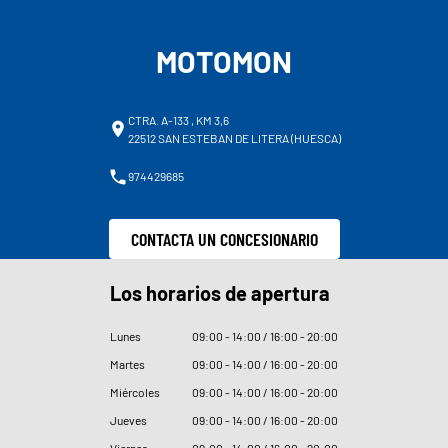
MOTOMON
CTRA. A-133 , KM 3,6
22512 SAN ESTEBAN DE LITERA (HUESCA)
974429685
CONTACTA UN CONCESIONARIO
Los horarios de apertura
Lunes
09
:
00 - 14
:
00 / 16
:
00 - 20
:
00
Martes
09
:
00 - 14
:
00 / 16
:
00 - 20
:
00
Miércoles
09
:
00 - 14
:
00 / 16
:
00 - 20
:
00
Jueves
09
:
00 - 14
:
00 / 16
:
00 - 20
:
00
Viernes
09
:
00 - 14
:
00 / 16
:
00 - 20
:
00