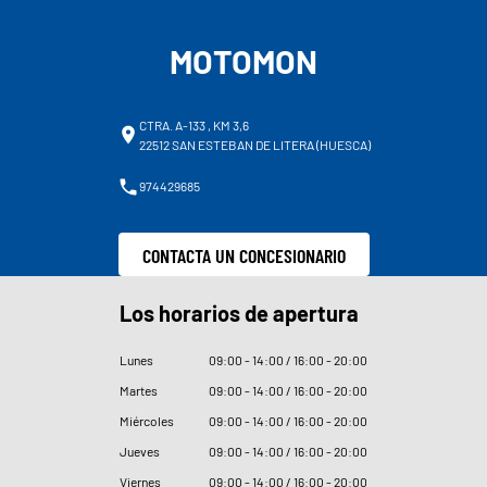
MOTOMON
CTRA. A-133 , KM 3,6
22512 SAN ESTEBAN DE LITERA (HUESCA)
974429685
CONTACTA UN CONCESIONARIO
Los horarios de apertura
Lunes
09
:
00 - 14
:
00 / 16
:
00 - 20
:
00
Martes
09
:
00 - 14
:
00 / 16
:
00 - 20
:
00
Miércoles
09
:
00 - 14
:
00 / 16
:
00 - 20
:
00
Jueves
09
:
00 - 14
:
00 / 16
:
00 - 20
:
00
Viernes
09
:
00 - 14
:
00 / 16
:
00 - 20
:
00