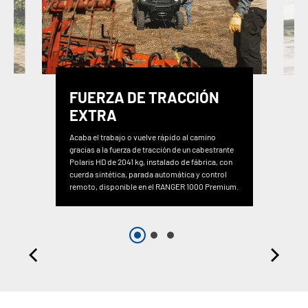
FUERZA DE TRACCIÓN
EXTRA
Acaba el trabajo o vuelve rápido al camino
gracias a la fuerza de tracción de un cabestrante
Polaris HD de 2041 kg, instalado de fábrica, con
cuerda sintética, parada automática y control
remoto, disponible en el RANGER 1000 Premium.